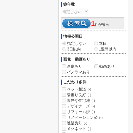
築年数
1
件が該当
情報公開日
指定しない
本日
3日以内
1週間以内
画像・動画あり
画像あり
動画あり
パノラマあり
こだわり条件
ペット相談
(-)
陽当り良好
(-)
閑静な住宅地
(-)
デザイナーズ
(-)
リフォーム済
(-)
リノベーション済
(-)
眺望良好
(-)
メゾネット
(-)