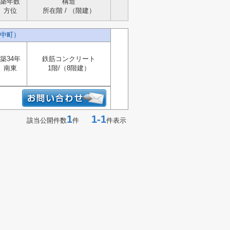
築年数
構造
方位
所在階 / （階建）
中町）
築34年
鉄筋コンクリート
南東
1階/（8階建）
1
1-1
該当公開件数
件
件表示