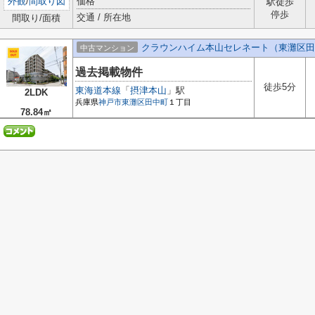
外観
/
間取り図
価格
駅徒歩
停歩
交通 / 所在地
間取り/面積
クラウンハイム本山セレネート（東灘区田
中古マンション
過去掲載物件
徒歩5分
東海道本線
「
摂津本山
」駅
2LDK
兵庫県
神戸市東灘区
田中町
１丁目
78.84㎡