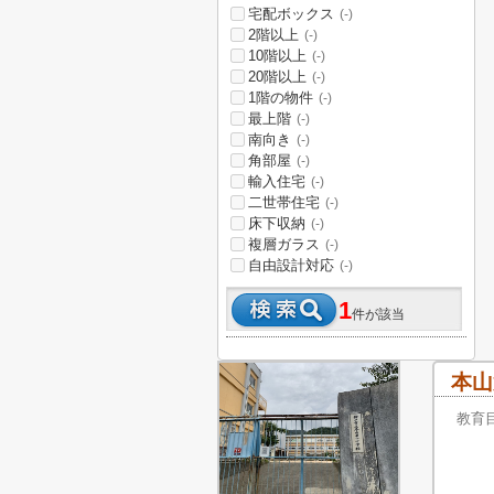
宅配ボックス
(-)
2階以上
(-)
10階以上
(-)
20階以上
(-)
1階の物件
(-)
最上階
(-)
南向き
(-)
角部屋
(-)
輸入住宅
(-)
二世帯住宅
(-)
床下収納
(-)
複層ガラス
(-)
自由設計対応
(-)
1
件が該当
本山
教育
・思
・ね
・自