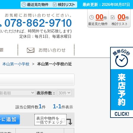
最終更新：2026年08月07日
00
00
件
件
最近見た物件
検討リスト
(ご相談いただければ、時間外でも対応致します)
定休日：毎月1日、毎週水曜日
本山第一小学校
>
本山第一小学校の近
表示件数：
1
1-1
該当公開件数
件
件表示
表示中物件を
一括でチェック