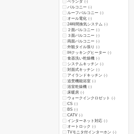
ベランダ
(-)
バルコニー
(-)
ルーフバルコニー
(-)
オール電化
(-)
24時間換気システム
(-)
２面バルコニー
(-)
３面バルコニー
(-)
両面バルコニー
(-)
外観タイル張り
(-)
IHクッキングヒーター
(-)
食器洗い乾燥機
(-)
システムキッチン
(-)
対面式キッチン
(-)
アイランドキッチン
(-)
追焚機能浴室
(-)
浴室乾燥機
(-)
床暖房
(-)
ウォークインクロゼット
(-)
CS
(-)
BS
(-)
CATV
(-)
インターネット対応
(-)
オートロック
(-)
TVモニタ付インターホン
(-)