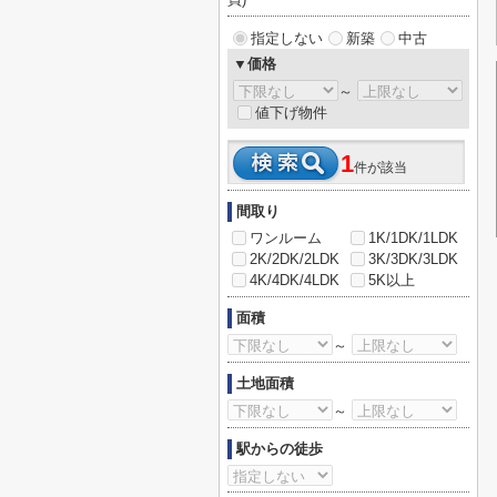
指定しない
新築
中古
▼価格
～
値下げ物件
1
件が該当
間取り
ワンルーム
1K/1DK/1LDK
2K/2DK/2LDK
3K/3DK/3LDK
4K/4DK/4LDK
5K以上
面積
～
土地面積
～
駅からの徒歩