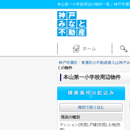
神戸市灘区・東灘区の不動産購入は神戸
くの物件
本山第一小学校周辺物件
種別で絞り込む
現在の種別
マンション(売買),戸建(売買),土地(売
買)