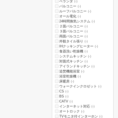
ベランダ
(-)
バルコニー
(-)
ルーフバルコニー
(-)
オール電化
(-)
24時間換気システム
(-)
２面バルコニー
(-)
３面バルコニー
(-)
両面バルコニー
(-)
外観タイル張り
(-)
IHクッキングヒーター
(-)
食器洗い乾燥機
(-)
システムキッチン
(-)
対面式キッチン
(-)
アイランドキッチン
(-)
追焚機能浴室
(-)
浴室乾燥機
(-)
床暖房
(-)
ウォークインクロゼット
(-)
CS
(-)
BS
(-)
CATV
(-)
インターネット対応
(-)
オートロック
(-)
TVモニタ付インターホン
(-)