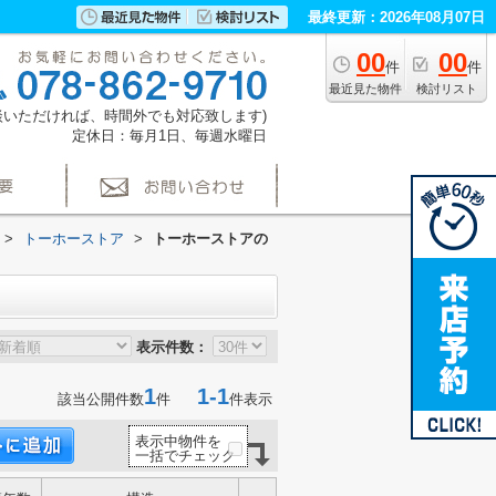
最終更新：2026年08月07日
00
00
件
件
最近見た物件
検討リスト
(ご相談いただければ、時間外でも対応致します)
定休日：毎月1日、毎週水曜日
>
トーホーストア
>
トーホーストアの
表示件数：
1
1-1
該当公開件数
件
件表示
表示中物件を
一括でチェック