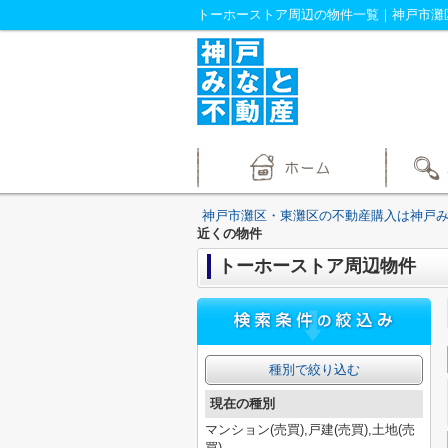
神戸市灘区・東灘区の不動産購入は神戸
近くの物件
トーホーストア周辺物件
種別で絞り込む
現在の種別
マンション(売買),戸建(売買),土地(売
買)