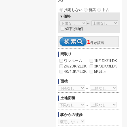
指定しない
新築
中古
▼価格
～
値下げ物件
1
件が該当
間取り
ワンルーム
1K/1DK/1LDK
2K/2DK/2LDK
3K/3DK/3LDK
4K/4DK/4LDK
5K以上
面積
～
土地面積
～
駅からの徒歩