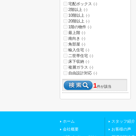
宅配ボックス
(-)
2階以上
(-)
10階以上
(-)
20階以上
(-)
1階の物件
(-)
最上階
(-)
南向き
(-)
角部屋
(-)
輸入住宅
(-)
二世帯住宅
(-)
床下収納
(-)
複層ガラス
(-)
自由設計対応
(-)
1
件が該当
ホーム
スタッフ紹介
会社概要
お客様の声