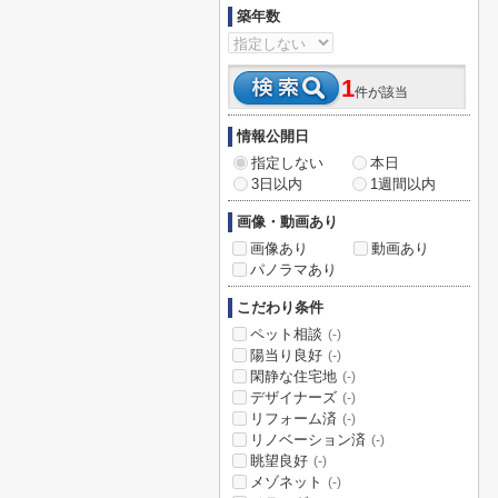
築年数
1
件が該当
情報公開日
指定しない
本日
3日以内
1週間以内
画像・動画あり
画像あり
動画あり
パノラマあり
こだわり条件
ペット相談
(-)
陽当り良好
(-)
閑静な住宅地
(-)
デザイナーズ
(-)
リフォーム済
(-)
リノベーション済
(-)
眺望良好
(-)
メゾネット
(-)