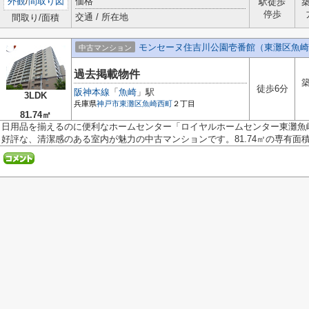
外観
/
間取り図
価格
駅徒歩
停歩
交通 / 所在地
間取り/面積
モンセーヌ住吉川公園壱番館（東灘区魚崎
中古マンション
過去掲載物件
築
徒歩6分
阪神本線
「
魚崎
」駅
3LDK
兵庫県
神戸市東灘区
魚崎西町
２丁目
81.74㎡
日用品を揃えるのに便利なホームセンター「ロイヤルホームセンター東灘魚崎
好評な、清潔感のある室内が魅力の中古マンションです。81.74㎡の専有面積が