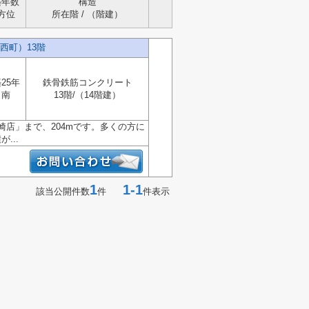
築年数
構造
方位
所在階 / （階建）
西町）13階
25年
鉄骨鉄筋コンクリート
南
13階/（14階建）
店」まで、204mです。多くの方に
...
1
1-1
該当公開件数
件
件表示