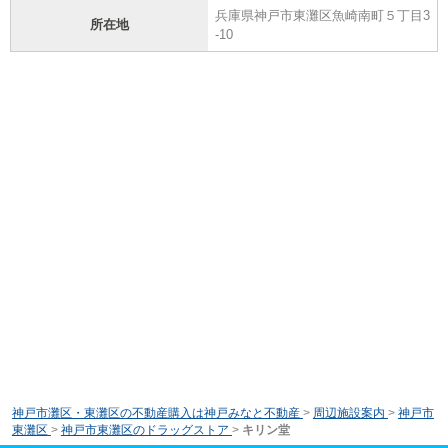
兵庫県神戸市東灘区魚崎南町５丁目3
所在地
-10
神戸市灘区・東灘区の不動産購入は神戸みなと不動産
>
周辺施設案内
>
神戸市
東灘区
>
神戸市東灘区のドラッグストア
>
キリン堂