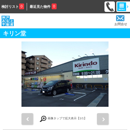
0
0
検討リスト
最近見た物件
お問合せ
キリン堂
前
次
画像タップで拡大表示【
1
/1】