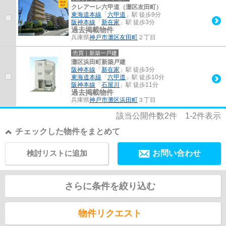
クレアーレ六甲道（灘区友田町）
東海道本線
「
六甲道
」駅 徒歩9分
阪神本線
「
新在家
」駅 徒歩3分
過去掲載物件
兵庫県
神戸市灘区
友田町
２丁目
売買｜新築一戸建
灘区浜田町新築戸建
阪神本線
「
新在家
」駅 徒歩3分
東海道本線
「
六甲道
」駅 徒歩10分
阪神本線
「
石屋川
」駅 徒歩11分
過去掲載物件
兵庫県
神戸市灘区
浜田町
３丁目
該当公開件数
2
件
1-2
件表示
チェックした物件をまとめて
検討リストに追加
お問い合わせ
さらに条件を絞り込む
物件リクエスト