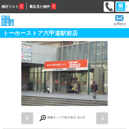
0
0
検討リスト
最近見た物件
お問合せ
トーホーストア六甲道駅前店
前
次
画像タップで拡大表示【
1
/1】