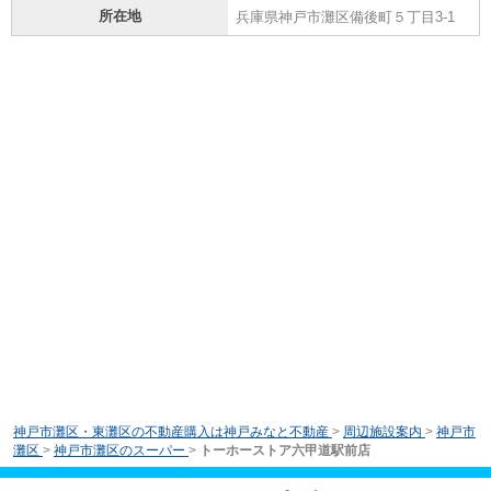
所在地
兵庫県神戸市灘区備後町５丁目3-1
神戸市灘区・東灘区の不動産購入は神戸みなと不動産
>
周辺施設案内
>
神戸市
灘区
>
神戸市灘区のスーパー
>
トーホーストア六甲道駅前店