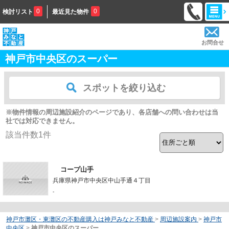
0
0
検討リスト
最近見た物件
お問合せ
神戸市中央区のスーパー
スポットを絞り込む
※物件情報の周辺施設紹介のページであり、各店舗への問い合わせは当
社では対応できません。
該当件数
1
件
コープ山手
兵庫県神戸市中央区中山手通４丁目
-
神戸市灘区・東灘区の不動産購入は神戸みなと不動産
>
周辺施設案内
>
神戸市
中央区
>
神戸市中央区のスーパー