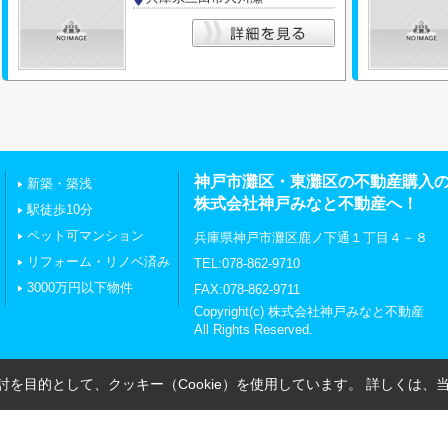
神戸市灘区・東灘区の不動産購入
新築・築浅
株式会社神戸みなと不動産へ！
駅徒歩10分
ペット可マンション
兵庫県神戸市灘区鹿ノ下通１丁目４－８
リフォーム・リノベ済み
TEL:078-862-9710
3000万円以下物件
FAX:078-862-9711
Copyright(c) 株式会社神戸みなと不動産
All Rights Reserved.
を目的として、クッキー（Cookie）を使用しています。
詳しくは、