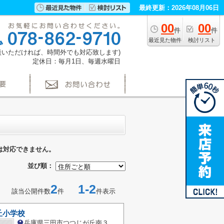
最終更新：2026年08月06日
00
00
件
件
最近見た物件
検討リスト
(ご相談いただければ、時間外でも対応致します)
定休日：毎月1日、毎週水曜日
は対応できません。
並び順：
2
1-2
該当公開件数
件
件表示
丘小学校
兵庫県三田市つつじが丘南３丁目