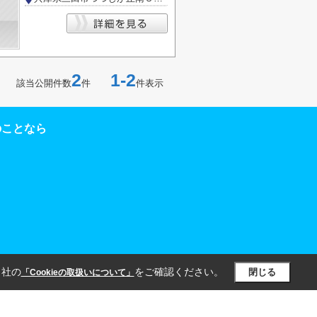
2
1-2
該当公開件数
件
件表示
のことなら
当社の
をご確認ください。
閉じる
「Cookieの取扱いについて」