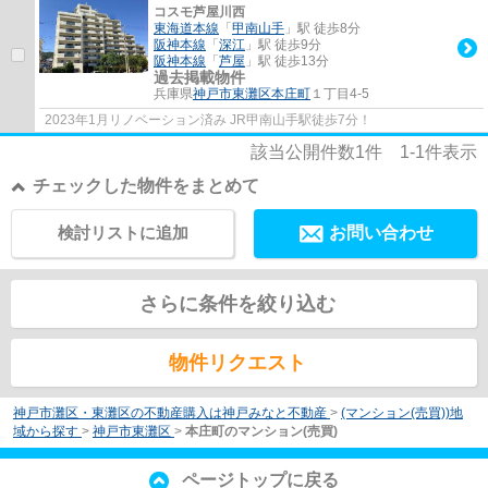
コスモ芦屋川西
東海道本線
「
甲南山手
」駅 徒歩8分
阪神本線
「
深江
」駅 徒歩9分
阪神本線
「
芦屋
」駅 徒歩13分
過去掲載物件
兵庫県
神戸市東灘区
本庄町
１丁目4-5
2023年1月リノベーション済み JR甲南山手駅徒歩7分！
該当公開件数
1
件
1-1
件表示
チェックした物件をまとめて
検討リストに追加
お問い合わせ
さらに条件を絞り込む
物件リクエスト
神戸市灘区・東灘区の不動産購入は神戸みなと不動産
>
(マンション(売買))地
域から探す
>
神戸市東灘区
>
本庄町のマンション(売買)
ページトップに戻る